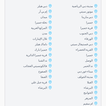
مدينة دبي الرياضية
دبي هيلز
موتور سيتي
إم بي آر
دبي مارينا
ميدان
جميرا
نخلة جميرا
قرية جميرا
المرابع العربية
دبي الجنوب
مدن
الورقاء
تلال الإمارات
دبي فستيفال سيتي
داماك هيلز
القرية الخضراء
جميرا بارك
جميرا
قرية جميرا الدائرية
الوصل
ند الشبا
ند الحمر
فالكونسيتي العجائب
ميناء خور دبي
الصفوح
مدينة الجولف
الصفا
الفيلا
قرية جبل علي
البرشاء
البرشاء
الخوانيج
المزهر
ام سقيم