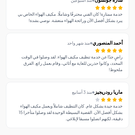
ة ممتازة! كان الفني محترفًا وشاملًا. مكيف الهواء الخاص بي
د بشكل أفضل الآن ورائحة الهواء منعشة. نوصي بشدة!
مد المنصوري
منذ شهر واحد
ٍ جدًا عن خدمة تنظيف مكيف الهواء. لقد وصلوا في الوقت
حدد، وكانوا حذرين للغاية مع أثاثي، وقام بعمل رائع. الفرق
حوظ!
يا رودريجيز
منذ 3 أسابيع
ة جيدة بشكل عام. كان التنظيف شاملاً ويعمل مكيف الهواء
بشكل أفضل الآن. القضية البسيطة الوحيدة لقد وصلوا متأخرا 15
قة، لكنهم اتصلوا مسبقا لإبلاغي.