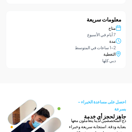
ومات سريعة
تاح
يام في الأسبوع
دة
1- ساعات في المتوسط
لتغطية
بي كلها
لى مساعدة الخبراء –
لحجز أي خدمة
خصصين لدينا يتعاملون معها
ودقة. استجابة سريعة وخبراء