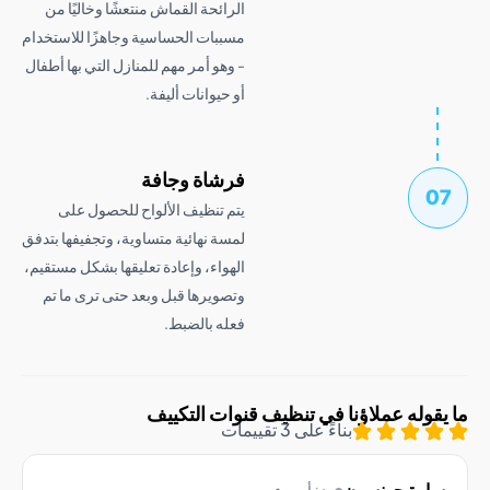
الرائحة القماش منتعشًا وخاليًا من
مسببات الحساسية وجاهزًا للاستخدام
- وهو أمر مهم للمنازل التي بها أطفال
أو حيوانات أليفة.
فرشاة وجافة
يتم تنظيف الألواح للحصول على
لمسة نهائية متساوية، وتجفيفها بتدفق
الهواء، وإعادة تعليقها بشكل مستقيم،
وتصويرها قبل وبعد حتى ترى ما تم
فعله بالضبط.
وله عملاؤنا في تنظيف قنوات التكييف
بناءً على 3 تقييمات
رة جونسون
منذ أسبوعين