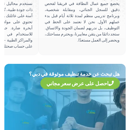
ع جميع عمال النظافة في فريقنا لفحص
نستخدم محاليل تنظيف قابلة ل
ق للسجل الجنائي، ومقابلة شخصية،
ذات جودة طبية، تُزيل الأوساخ ب
امج تدريبي منظم لمدة ثلاثة أيام قبل بدء
آمنة على عائلتك وحيواناتك الأل
هم الأول. نحن لا نعتمد على الحظ في
تحتوي على مواد كيميائية قاس
ظيف، بل ندربهم لضمان الجودة والاتساق.
أبخرة ضارة. جميع منتجاتنا
 دائمًا من يتقن معاييرنا، ويحترم مساحتك،
للاستخدام في المنازل، و
ر إلى العمل مستعدًا.
والمراكز الطبية - لأن النظافة
على حساب صحتك.
تبحث عن خدمة تنظيف موثوقة في دبي؟
احصل على عرض سعر مجاني