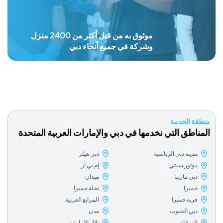
موثوق به من قبل أكثر من 2400 منزل
وشركة في جميع أنحاء دبي
 الخدمة
طق التي نخدمها في دبي والإمارات العربية المتحدة
ينة دبي الرياضية
دبي هيلز
وتور سيتي
إم بي آر
ي مارينا
ميدان
ميرا
نخلة جميرا
رية جميرا
المرابع العربية
بي الجنوب
مدن
لورقاء
تلال الإمارات