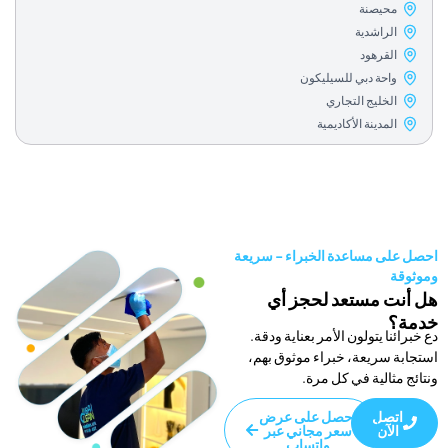
حيصنة
لراشدية
لقرهود
احة دبي للسيليكون
لخليج التجاري
مدينة الأكاديمية
ى مساعدة الخبراء - سريعة
 مستعد لحجز أي
ا يتولون الأمر بعناية ودقة.
سريعة، خبراء موثوق بهم،
الية في كل مرة.
صل
احصل على عرض
آن
سعر مجاني عبر
واتساب