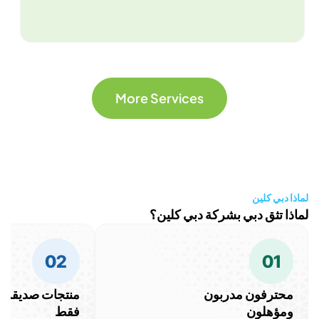
More Services
ي كلين
تثق دبي بشركة دبي كلين؟
02
0
رفون مدربون
منتجات صديقة للبيئة
هلون
فقط