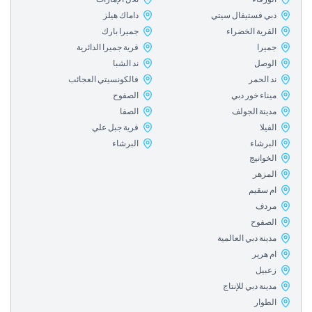
بي فستيفال سيتي
داماك هيلز
لقرية الخضراء
جميرا بارك
ميرا
قرية جميرا الدائرية
لوصل
ند الشبا
د الحمر
فالكونسيتي العجائب
يناء خور دبي
الصفوح
دينة الجولف
الصفا
فيلا
قرية جبل علي
لبرشاء
البرشاء
خوانيج
لمزهر
م سقيم
ردف
لصفوح
ينة دبي العالمية
م هرير
عبيل
ينة دبي للإنتاج
لطوار