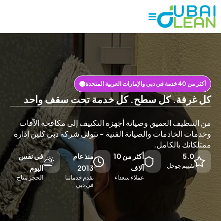
ت العربية المتحدة
رفة. كل سطح. كل خدمة تحت سقف واحد
نظيف العميق وصيانة أجهزة التكييف إلى مكافحة الآفات
 الخادمات والصيانة الفنية - تتولى شركة دبي كلين إدارة
تك بالكامل.
5.
أكثر من 10
منذ عام
في نفس
قييم جوجل
آلاف
2013
اليوم
عملاء سعداء
نقدم خدماتنا
الحجز متاح
في دبي