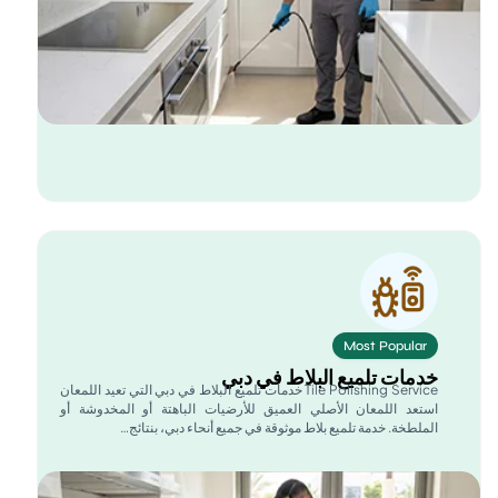
Most Popular
دمات تلميع البلاط في دبي
Tile Polishing Service خدمات تلميع البلاط في دبي التي تعيد اللمعان
ستعد اللمعان الأصلي العميق للأرضيات الباهتة أو المخدوشة أو
لملطخة. خدمة تلميع بلاط موثوقة في جميع أنحاء دبي، بنتائج…