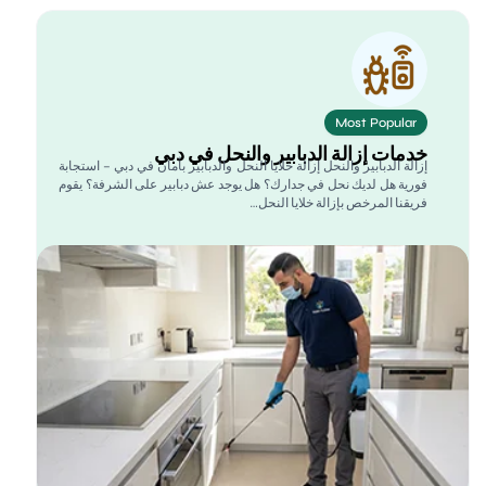
Most Popular
دمات إزالة الدبابير والنحل في دبي
زالة الدبابير والنحل إزالة خلايا النحل والدبابير بأمان في دبي – استجابة
ورية هل لديك نحل في جدارك؟ هل يوجد عش دبابير على الشرفة؟ يقوم
ريقنا المرخص بإزالة خلايا النحل…