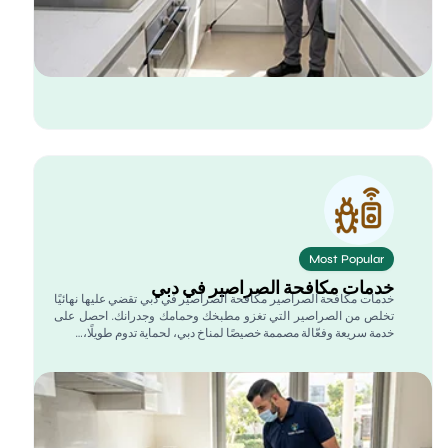
Most Popular
دمات مكافحة الصراصير في دبي
دمات مكافحة الصراصير مكافحة الصراصير في دبي تقضي عليها نهائيًا
خلص من الصراصير التي تغزو مطبخك وحمامك وجدرانك. احصل على
دمة سريعة وفعّالة مصممة خصيصًا لمناخ دبي، لحماية تدوم طويلًا،…