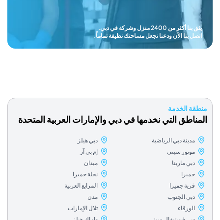
يثق بنا أكثر من 2400 منزل وشركة في دبي.
 بنا الآن ودعنا نجعل مساحتك نظيفة تماماً.
 الخدمة
طق التي نخدمها في دبي والإمارات العربية المتحدة
ينة دبي الرياضية
دبي هيلز
وتور سيتي
إم بي آر
ي مارينا
ميدان
ميرا
نخلة جميرا
رية جميرا
المرابع العربية
بي الجنوب
مدن
لورقاء
تلال الإمارات
بي فستيفال سيتي
داماك هيلز