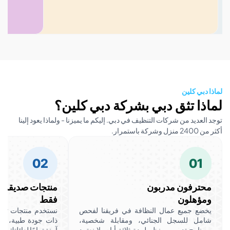
ي كلين
ا تثق دبي بشركة دبي كلين؟
ديد من شركات التنظيف في دبي. إليكم ما يميزنا - ولماذا يعود إلينا
ار.
02
0
رفون مدربون
منتجات صديقة للبيئة
هلون
فقط
ع جميع عمال النظافة في فريقنا لفحص
نستخدم منتجات تنظيف قابلة ل
ل للسجل الجنائي، ومقابلة شخصية،
ذات جودة طبية، تُزيل الأوساخ
امج تدريبي منظم لمدة ثلاثة أيام. لا نعتمد
آمنة تمامًا لعائلتك وحيواناتك ال