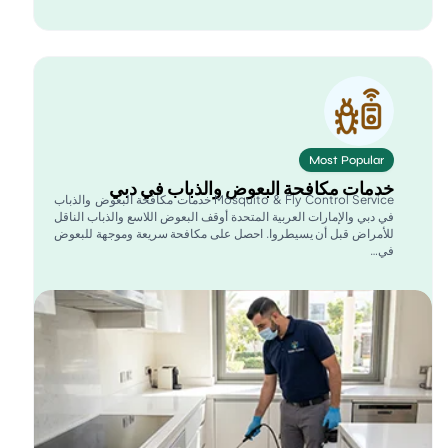
Most Popular
دمات مكافحة البعوض والذباب في دبي
Mosquito & Fly Control Service خدمات مكافحة البعوض والذباب
ي دبي والإمارات العربية المتحدة أوقف البعوض اللاسع والذباب الناقل
لأمراض قبل أن يسيطروا. احصل على مكافحة سريعة وموجهة للبعوض
ي…