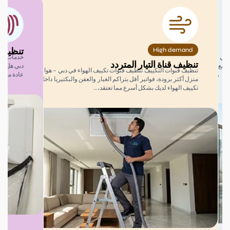
تنظيف ملف التي
High demand
م
خدمات تنظيف لفائف 
تنظيف قناة التيار المتردد
ت
دبي هل ينفث مكيف الهو
تنظيف قنوات التكييف تنظيف قنوات تكييف الهواء في دبي – هواء أنظف،
عادة ما تكون الملفات
منزل أكثر برودة، فواتير أقل يتراكم الغبار والعفن والبكتيريا داخل قنوات
تكييف الهواء لديك بشكل أسرع مما تعتقد،…