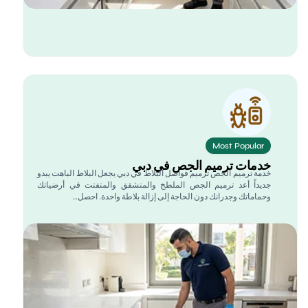
Most Popular
دمات ترميم الجص في دبي
دمة ترميم الجص ترميم فواصل البلاط في دبي يجعل البلاط الباهت يبدو
ديداً أعد ترميم الجص الملطخ والمتشقق والمتفتت في أرضياتك
حماماتك وجدرانك دون الحاجة إلى إزالة بلاطة واحدة. احصل…