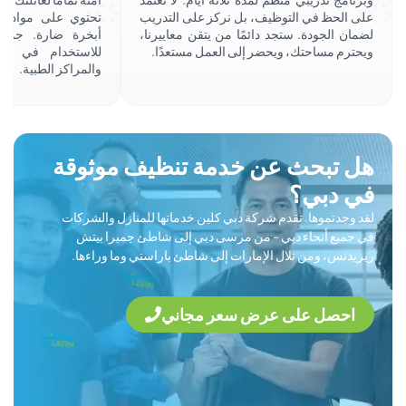
الحظ في التوظيف، بل نركز على التدريب
تحتوي على مواد كيميائية قاس
ن الجودة. ستجد دائمًا من يتقن معاييرنا،
أبخرة ضارة. جميع منتجاتنا
رم مساحتك، ويحضر إلى العمل مستعدًا.
للاستخدام في المنازل، و
والمراكز الطبية.
 تبحث عن خدمة تنظيف موثوقة
 دبي؟
وجدتموها. تقدم شركة دبي كلين خدماتها للمنازل والشركات
ميع أنحاء دبي - من مرسى دبي إلى شاطئ جميرا بيتش
دنس، ومن تلال الإمارات إلى شاطئ باراستي وما وراءها.
احصل على عرض سعر مجاني