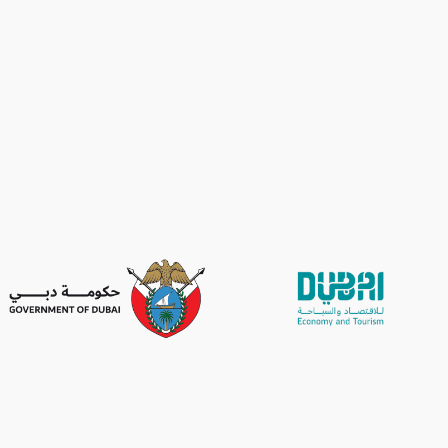
فاليري رينارت