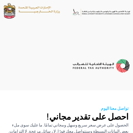
نا اليوم
 على تقدير مجاني!
على عرض سعر سريع وسهل ومجاني تمامًا. ما عليك سوى ملء
يانات البسيطة وسنتواصل معك فورًا. لا رسائل مزعجة. لا التزامات.