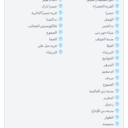
لقرية الخضراء
جميرا بارك
ميرا
قرية جميرا الدائرية
لوصل
ند الشبا
د الحمر
فالكونسيتي العجائب
يناء خور دبي
الصفوح
دينة الجولف
الصفا
فيلا
قرية جبل علي
لبرشاء
البرشاء
خوانيج
لمزهر
م سقيم
ردف
لصفوح
ينة دبي العالمية
م هرير
عبيل
ينة دبي للإنتاج
لطوار
حيصنة