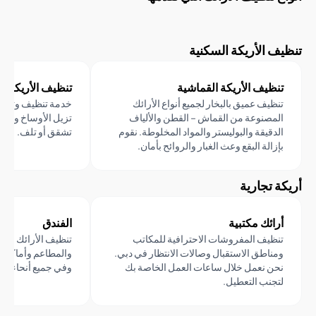
 الأريكة السكنية
ظيف الأريكة القماشية
تنظيف الأريكة الجلدية
ظيف عميق بالبخار لجميع أنواع الأرائك
خدمة تنظيف وتكييف الجلود 
مصنوعة من القماش – القطن والألياف
تزيل الأوساخ وتعيد لمعان أري
دقيقة والبوليستر والمواد المخلوطة. نقوم
تشقق أو تلف.
زالة البقع وعث الغبار والروائح بأمان.
 تجارية
ائك مكتبية
الفندق
ظيف المفروشات الاحترافية للمكاتب
تنظيف الأرائك والكراسي الثقي
ناطق الاستقبال وصالات الانتظار في دبي.
والمطاعم وأماكن الضيافة ف
ن نعمل خلال ساعات العمل الخاصة بك
وفي جميع أنحاء الإمارات العر
جنب التعطيل.