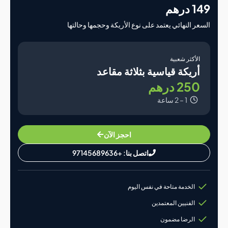
رهم
ر النهائي يعتمد على نوع الأريكة وحجمها وحالتها
لأكثر شعبية
ريكة قياسية بثلاثة مقاعد
25 درهم
1 – 2 ساعة
احجز الآن
اتصل بنا: +97145689636
الخدمة متاحة في نفس اليوم
الفنيين المعتمدين
الرضا مضمون