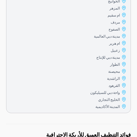
الخوانيج
المزهر
ام سقيم
مردف
الصفوح
مدينة دبي العالمية
ام هرير
زعبيل
مدينة دبي للإنتاج
الطوار
محيصنة
الراشدية
القرهود
واحة دبي للسيليكون
الخليج التجاري
المدينة الأكاديمية
التنظيف العميق للأريكة الاحترافية