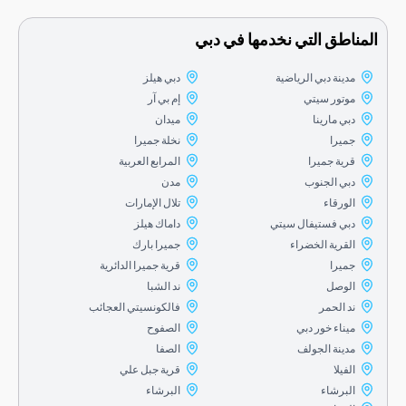
اطق التي نخدمها في دبي
مدينة دبي الرياضية
دبي هيلز
موتور سيتي
إم بي آر
دبي مارينا
ميدان
جميرا
نخلة جميرا
قرية جميرا
المرابع العربية
دبي الجنوب
مدن
الورقاء
تلال الإمارات
دبي فستيفال سيتي
داماك هيلز
القرية الخضراء
جميرا بارك
جميرا
قرية جميرا الدائرية
الوصل
ند الشبا
ند الحمر
فالكونسيتي العجائب
ميناء خور دبي
الصفوح
مدينة الجولف
الصفا
الفيلا
قرية جبل علي
البرشاء
البرشاء