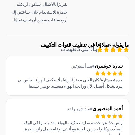
تقريرًا بالإكمال. ستكون أريكتك
جاهزة للاستخدام خلال ساعتين إلى
أربع ساعات بمجرد أن تجف تمامًا.
وله عملاؤنا في تنظيف قنوات التكييف
بناءً على 3 تقييمات
رة جونسون
منذ أسبوعين
ة ممتازة! كان الفني محترفًا وشاملًا. مكيف الهواء الخاص بي
د بشكل أفضل الآن ورائحة الهواء منعشة. نوصي بشدة!
مد المنصوري
منذ شهر واحد
ٍ جدًا عن خدمة تنظيف مكيف الهواء. لقد وصلوا في الوقت
حدد، وكانوا حذرين للغاية مع أثاثي، وقام بعمل رائع. الفرق
حوظ!