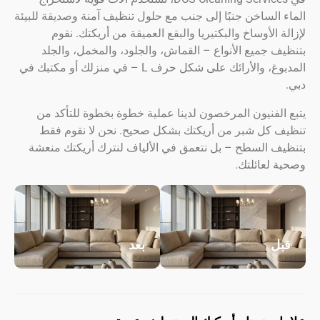
الساخن جنبًا إلى جنب مع حلول تنظيف آمنة وصديقة للبيئة
 الأوساخ والبكتيريا والبقع العميقة من أريكتك. نقوم
 جميع الأنواع – القماش، والجلود، والمخمل، والجلد
المدبوغ، والأرائك على شكل حرف L – في منزلك أو مكتبك في
لفنيون المرخصون لدينا عملية خطوة بخطوة للتأكد من
 كل شبر من أريكتك بشكل صحيح. نحن لا نقوم فقط
ف السطح – بل نتعمق في الألياف لنترك أريكتك منعشة
لعائلتك.
ل
بعد