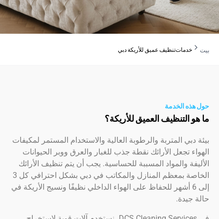
دمات
تنظيف عميق للأريكة دبي
ه الخدمة
 التنظيف العميق للأريكة؟
بي المتربة والرطوبة العالية والاستخدام المستمر لمكيفات
 تجعل الأرائك نقطة جذب للغبار والعرق ووبر الحيوانات
ة والمواد المسببة للحساسية. يجب أن يتم تنظيف الأرائك
الخاصة بمعظم المنازل والمكاتب في دبي بشكل احترافي كل 3
لى 6 أشهر للحفاظ على الهواء الداخلي نظيفًا ونسيج الأريكة في
يدة.
في DCS Cleaning Services، نستخدم آلات قوية لاستخراج