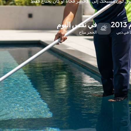
ول لون مسبحك إلى الأخضر فجأة أو كان يحتاج فقط
20
في نفس اليوم
ا في دبي
الحجز متاح