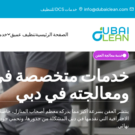
info@dubaiclean.com
خدمات DCS للتنظيف
الصفحة الرئيسية
تنظيف عميق
خدم
خدمة معالجة العفن
خدمات متخصصة في إ
ومعالجته في دبي
ينتشر العفن بسرعة أكبر مما يدركه معظم أصحاب المنازل، خاصةً
الاحترافية التي نقدمها في دبي المشكلة من جذورها، وتحمي جودة 
نهائي.