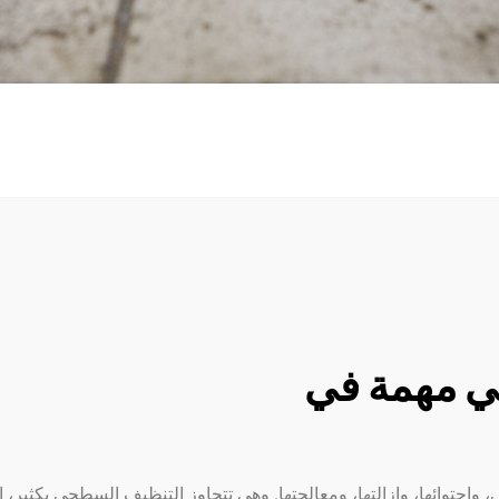
هي مهمة في
، واحتوائها، وإزالتها، ومعالجتها. وهي تتجاوز التنظيف السطحي بكثير، إ