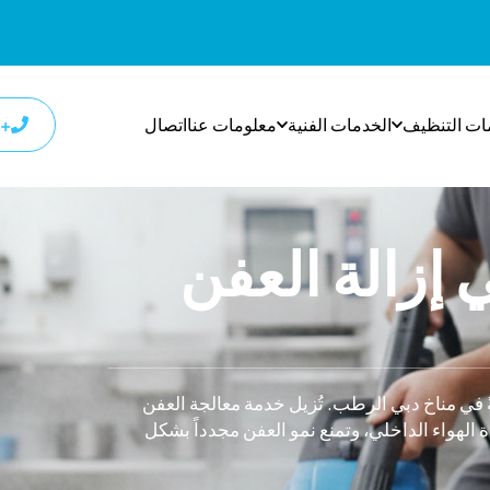
ات التنظيف
الخدمات الفنية
معلومات عنا
اتصال
+٩٧١٨٠٠٩٣٣٢٧
زالة العفن
 في مناخ دبي الرطب. تُزيل خدمة معالجة العفن
الهواء الداخلي، وتمنع نمو العفن مجدداً بشكل