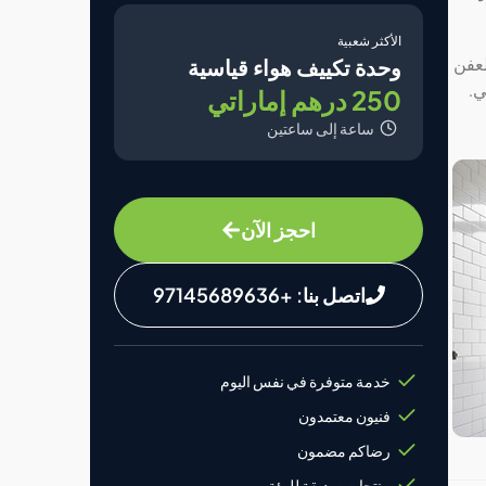
الأكثر شعبية
وحدة تكييف هواء قياسية
لعفن
ي.
250 درهم إماراتي
ساعة إلى ساعتين
احجز الآن
اتصل بنا: +97145689636
خدمة متوفرة في نفس اليوم
فنيون معتمدون
رضاكم مضمون
منتجات صديقة للبيئة