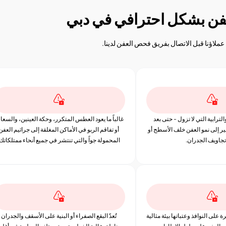
عفن بشكل احترافي في دبي
ا عملاؤنا قبل الاتصال بفريق فحص العفن لدينا.
لترابية التي لا تزول - حتى بعد
غالباً ما يعود العطس المتكرر، وحكة العينين، والسعا
ير إلى نمو العفن خلف الأسطح أو
أو تفاقم الربو في الأماكن المغلقة إلى جراثيم العفن
تجاويف الجدران.
المحمولة جواً والتي تنتشر في جميع أنحاء ممتلكاتك.
 على النوافذ وعتباتها بيئة مثالية
تُعدّ البقع الصفراء أو البنية على الأسقف والجدران