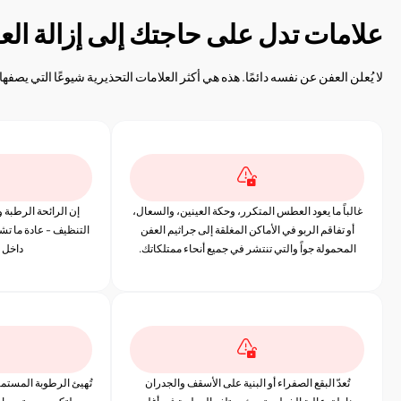
علامات تدل على حاجتك إلى إزالة ال
لا يُعلن العفن عن نفسه دائمًا. هذه هي أكثر العلامات التحذيرية شيوعًا التي يصفه
غالباً ما يعود العطس المتكرر، وحكة العينين، والسعال،
إن الرائحة الرطبة وا
أو تفاقم الربو في الأماكن المغلقة إلى جراثيم العفن
التنظيف - عادة ما تش
المحمولة جواً والتي تنتشر في جميع أنحاء ممتلكاتك.
داخل 
تُعدّ البقع الصفراء أو البنية على الأسقف والجدران
تُهيئ الرطوبة المستمرة