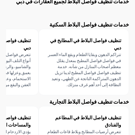
 تنظيف فواصل البلاط لجميع العقارات في دبي
 تنظيف فواصل البلاط السكنية
ظيف فواصل البلاط في المطابخ في
تنظيف فواصل البلاط في 
ي
دبي
راكم الدهون وبقايا الطعام وبقع الماء العسر
تتعرض فواصل البلاط في الح
 فواصل فواصل المطبخ بمعدل يقلل
أنواع التلف اليومي - البخار، 
ظم أصحاب المنازل من شأنه. خدمة
والشامبو، والرطوبة المستمرة
ظيف فواصل فواصل المطبخ لدينا تزيل
بعمق وعزلها في الحمامات، 
دهون المتراكمة الناتجة عن الطهي، وتعيد
الاستحمام، وعلى بلاط الأرضيا
نظافة إلى أحد أهم غرف منزلك.
العفن والبقع من جذورها.
 تنظيف فواصل البلاط التجارية
ظيف فواصل البلاط في المطاعم
تنظيف فواصل البلاط في 
لفنادق
والمساحات التجارية
عرض أرضيات المطابخ وبلاط قاعات الطعام
يؤدي الازدحام الشديد في رد