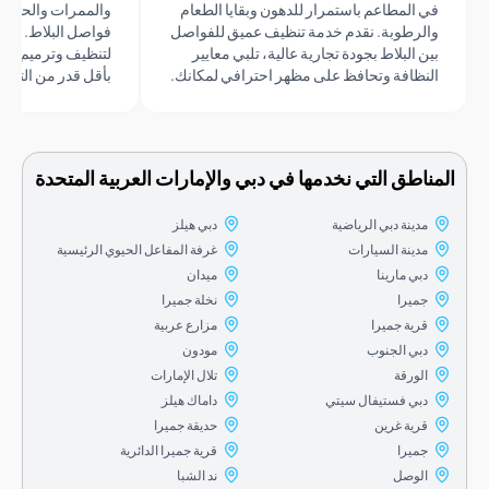
 المطاعم باستمرار للدهون وبقايا الطعام
والممرات والحمامات إلى تسر
لرطوبة. نقدم خدمة تنظيف عميق للفواصل
فواصل البلاط. نعمل وفقًا ل
ن البلاط بجودة تجارية عالية، تلبي معايير
لتنظيف وترميم المناطق التجا
نظافة وتحافظ على مظهر احترافي لمكانك.
بأقل قدر من التأثير على سير 
اطق التي نخدمها في دبي والإمارات العربية المتحدة
مدينة دبي الرياضية
دبي هيلز
مدينة السيارات
غرفة المفاعل الحيوي الرئيسية
دبي مارينا
ميدان
جميرا
نخلة جميرا
قرية جميرا
مزارع عربية
دبي الجنوب
مودون
الورقة
تلال الإمارات
دبي فستيفال سيتي
داماك هيلز
قرية غرين
حديقة جميرا
جميرا
قرية جميرا الدائرية
الوصل
ند الشبا