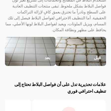
م البلاط في المطابخ والحمامات إلى تسريع تغير لون
 البلاط بشكل ملحوظ. تبقى منتجات التنظيف العادية
سطح ونادراً ما تخترق بعمق كافٍ لإزالة التراكمات
ية. أما التنظيف الاحترافي لفواصل البلاط فيصل إلى تلك
، ويزيل الملوثات، ويعيد لفواصل البلاط لونها الأصلي، مما
 على مظهر ونظافة المكان.
ل
بعد
ت تحذيرية تدل على أن فواصل البلاط تحتاج إلى
 احترافي فوري