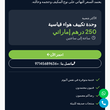
د السعر النهائي على نوع المكيف وحجمه وحالته.
لأكثر شعبية
حدة تكييف هواء قياسية
25 درهم إماراتي
ساعة إلى ساعتين
احجز الآن
اتصل بنا: +97145689636
خدمة متوفرة في نفس اليوم
فنيون معتمدون
رضاكم مضمون
منتجات صديقة للبيئة