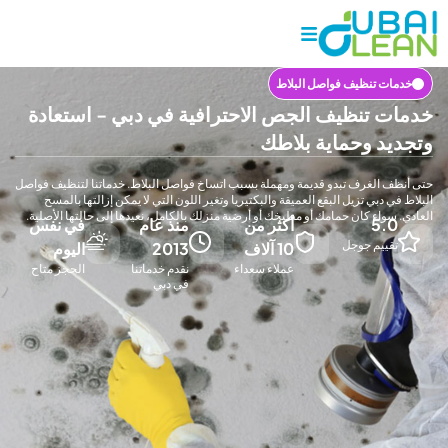
ت تنظيف فواصل البلاط
 تنظيف الجص الاحترافية في دبي - استعادة
د وحماية بلاطك
 الغرف تبدو قديمة ومهملة بسبب اتساخ فواصل البلاط. خدماتنا لتنظيف فواصل
 دبي تزيل البقع العميقة والبكتيريا وتغير اللون التي لا يمكن إزالتها بالمسح
واء كان حمامك أو مطبخك أو أرضية منزلك بالكامل، نعيدها إلى حالتها الأصلية.
5.
أكثر من
منذ عام
في نفس
ييم جوجل
10 آلاف
2013
اليوم
عملاء سعداء
نقدم خدماتنا
الحجز متاح
في دبي