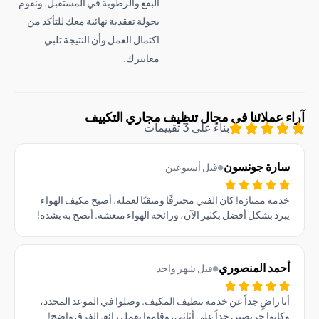
البقع والرطوبة في المستقبل. ونقوم
بجولة تفقدية نهائية معك للتأكد من
اكتمال العمل وأن النتيجة تلبي
معاييرك.
عملائنا في مجال تنظيف مجاري التكييف
بناءً على 3 تقييمات
رة جونسون
قبل أسبوعين
ة ممتازة! كان الفني محترفًا ومتقنًا لعمله. أصبح مكيف الهواء
د بشكل أفضل بكثير الآن، ورائحة الهواء منعشة. أنصح به بشدة!
مد المنصوري
قبل شهر واحد
 راضٍ جداً عن خدمة تنظيف المكيف. وصلوا في الموعد المحدد،
نوا حريصين جداً على أثاثي، وقاموا بعمل رائع. الفرق واضح!