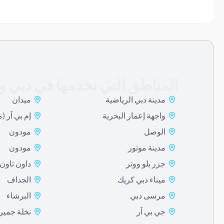
المناطق التي نخدمها في دبي وا
مدينة دبي الرياضية
ميدان
واجهة إعمار البحرية
إم بي آر (
الوصل
مودون
مدينة موتور
مودون
جزر بلو ووتر
داون تاون
ميناء دبي كريك
الجداف
مرسى دبي
البرشاء
جي بي آر
نخلة جميرا
مدينة جولف
دبي ساوث