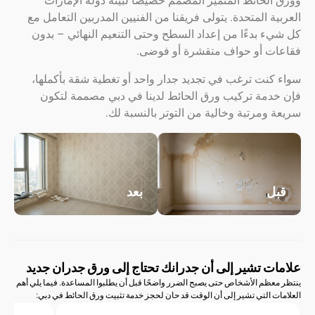
لحائط المتميز المصمم خصيصًا لبيئة دولة الإمارات
ة المتحدة. يتولى فريقنا من الفنيين المدربين التعامل مع
 بدءًا من إعداد السطح وحتى التنعيم النهائي – بدون
ت أو حواف متقشرة أو فوضى.
نت ترغب في تجديد جدار واحد أو تغطية شقة بأكملها،
دمة تركيب ورق الحائط لدينا في دبي مصممة لتكون
ومرتبة وخالية من التوتر بالنسبة لك.
ل
بعد
ت تشير إلى أن جدرانك تحتاج إلى ورق جدران جديد
عظم الأشخاص حتى يصبح الضرر واضحًا قبل أن يطلبوا المساعدة. فيما يلي أهم
ت التي تشير إلى أن الوقت قد حان لحجز خدمة تثبيت ورق الحائط في دبي: