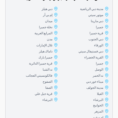
مدينة دبي الرياضية
دبي هيلز
موتور سيتي
إم بي آر
دبي مارينا
ميدان
جميرا
نخلة جميرا
قرية جميرا
المرابع العربية
دبي الجنوب
مدن
الورقاء
تلال الإمارات
دبي فستيفال سيتي
داماك هيلز
القرية الخضراء
جميرا بارك
جميرا
قرية جميرا الدائرية
الوصل
ند الشبا
ند الحمر
فالكونسيتي العجائب
ميناء خور دبي
الصفوح
مدينة الجولف
الصفا
الفيلا
قرية جبل علي
البرشاء
البرشاء
الخوانيج
المزهر
ام سقيم