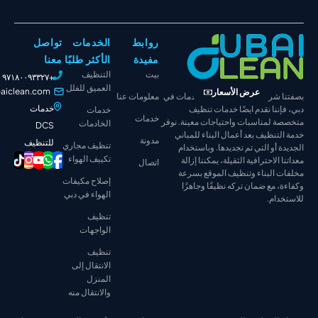
روابط
الخدمات
تواصل
مفيدة
الأكثر طلبًا
معنا
بيت
التنظيف
+٩٧١٨٠٠٩٣٣٢٧
العميق للفلل
info@dubaiclean.com
عرض الأسعار
شركة تنظيف متكاملة الخدمات في
معلومات عنا
خدمات
نا نقدم أيضًا خدمات تنظيف
خدمات
خدمات
لمناسبات واحتياجات معينة. نوفر
الخادمات
DCS
نظيف بعد أعمال البناء للمباني
مدونة
للتنظيف
تنظيف مجاري
أو التي تم تجديدها. وباستخدام
تكييف الهواء
لاحترافية الثقيلة، يمكننا إزالة
اتصال
البناء وتنظيف الموقع بسرعة
إصلاح مكيفات
مع ضمان تركه نظيفًا وجاهزًا
الهواء في دبي
ام.
تنظيف
الواجهات
تنظيف
الانتقال إلى
المنزل
والانتقال منه