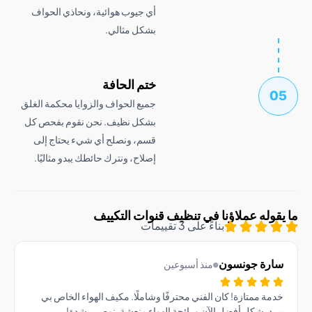
أي جيوب هوائية، ونحاذي الحواف
بشكل مثالي.
ختم الحافة
جميع الحواف والزوايا محكمة الغلق
بشكل نظيف. نحن نقوم بفحص كل
قسم، ونصلح أي شيء يحتاج إلى
إصلاح، ونترك حائطك يبدو مثاليًا.
وله عملاؤنا في تنظيف قنوات التكييف
بناءً على 3 تقييمات
رة جونسون
منذ أسبوعين
ة ممتازة! كان الفني محترفًا وشاملًا. مكيف الهواء الخاص بي
د بشكل أفضل الآن ورائحة الهواء منعشة. نوصي بشدة!