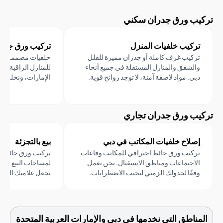
ب ورق جدران سكني
كيب خلفيات المنزل
تركيب ورق جدران فاخر
كيب غرف كاملة أو جدران مميزة للفلل
خلفيات مصممة متميزة ومجهز
لشقق والمنازل المستقلة في جميع أنحاء
للمنازل الراقية في مرسى دبي
ي. مواد لاصقة آمنة، لا توجد روائح قوية.
الإمارات، ونخلة جميرا.
 ورق جدران تجاري
لاح خلفيات المكاتب في دبي
بيع بالتجزئة
كيب ورق حائط احترافي للمكاتب وقاعات
تركيب ورق حائط ديكوري مل
اجتماعات ومناطق الاستقبال. نحن نعمل
لمساحات البيع بالتجزئة وصال
قًا لجدولك الزمني لتجنب الاضطرابات.
يجعل علامتك التجارية تبدو مت
اطق التي نخدمها في دبي والإمارات العربية المتحدة