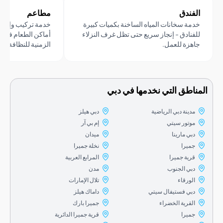
فندق
مطاعم
مة سخانات المياه الساخنة بكميات كبيرة
خدمة تركيب وإصلاح سخانات ا
فنادق - إنجاز سريع حتى تظل غرف النزلاء
أماكن الطعام في دبي إلى الال
هزة للعمل.
الزمنية للنظافة.
اطق التي نخدمها في دبي
مدينة دبي الرياضية
دبي هيلز
موتور سيتي
إم بي آر
دبي مارينا
ميدان
جميرا
نخلة جميرا
قرية جميرا
المرابع العربية
دبي الجنوب
مدن
الورقاء
تلال الإمارات
دبي فستيفال سيتي
داماك هيلز
القرية الخضراء
جميرا بارك
جميرا
قرية جميرا الدائرية