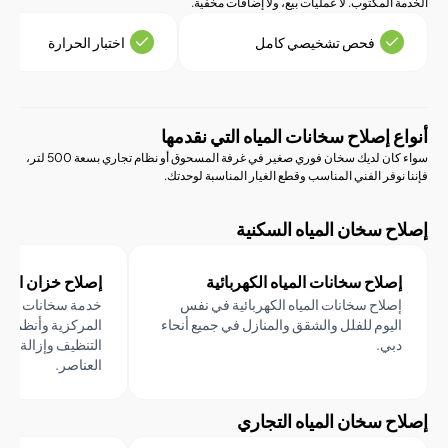
لمكتوب. لا عمليات بيع، ولا إضافات مخفية.
فحص تشخيصي كامل
اختبار الحرارة
 إصلاح سخانات المياه التي نقدمها
سواء كان لديك سخان فوري صغير في غرفة المسحوق أو نظام تجاري بسعة 500 لتر،
فر الفني المناسب وقطع الغيار المناسبة لوحدتك.
 سخان المياه السكنية
لاح سخانات المياه الكهربائية
إصلاح خزان التخزين
لاح سخانات المياه الكهربائية في نفس
خدمة سخانات المياه الكاملة 
يوم للفلل والشقق والمنازل في جميع أنحاء
المركزية وأنظمة الخزانات ال
ي.
التنظيف وإزالة الترسبات الك
العناصر.
 سخان المياه التجاري