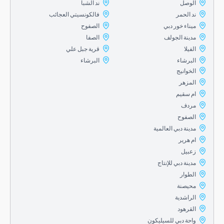
الوصل
ند الشبا
ند الحمر
فالكونسيتي العجائب
ميناء خور دبي
الصفوح
مدينة الجولف
الصفا
الفيلا
قرية جبل علي
البرشاء
البرشاء
الخوانيج
المزهر
ام سقيم
مردف
الصفوح
مدينة دبي العالمية
ام هرير
زعبيل
مدينة دبي للإنتاج
الطوار
محيصنة
الراشدية
القرهود
واحة دبي للسيليكون