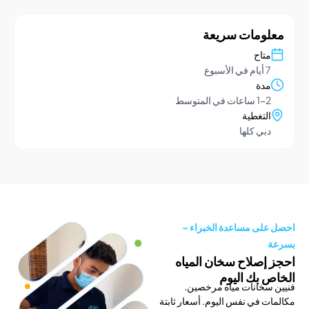
ومات سريعة
تاح
يام في الأسبوع
دة
1- ساعات في المتوسط
لتغطية
بي كلها
لى مساعدة الخبراء –
إصلاح سخان المياه
 بك اليوم
سخانات مياه مرخصين.
 في نفس اليوم. أسعار ثابتة