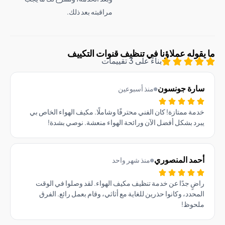
مراقبته بعد ذلك.
وله عملاؤنا في تنظيف قنوات التكييف
بناءً على 3 تقييمات
رة جونسون
منذ أسبوعين
ة ممتازة! كان الفني محترفًا وشاملًا. مكيف الهواء الخاص بي
د بشكل أفضل الآن ورائحة الهواء منعشة. نوصي بشدة!
مد المنصوري
منذ شهر واحد
ٍ جدًا عن خدمة تنظيف مكيف الهواء. لقد وصلوا في الوقت
حدد، وكانوا حذرين للغاية مع أثاثي، وقام بعمل رائع. الفرق
حوظ!