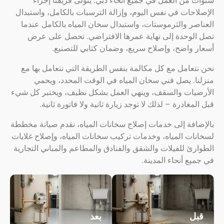
من العمل في جميع أنحاء دبي. يتولى فريقنا إجراء
حات في نفس اليوم، وإزالة الترسبات بالكامل، واستبدال
ر والثرموستات، واستبدال سخان المياه بالكامل عندما
لوحدة إلى نهاية عمرها الافتراضي. تحصل على عرض
 واضح، وإصلاح سريع، وضمان كتابي للتصنيع.
عامل مع كل مكالمة بنفس الطريقة التي نتعامل بها مع
ا. يصل فني سخان المياه في الوقت المحدد، ويحمي
يات والسقف، وينهي العمل بشكل نظيف، ويختبر كل شيء
مغادرة – لذلك لا توجد زيارة ثانية ولا فاتورة ثانية.
افة إلى خدمات إصلاح سخانات المياه، نقدم صيانة مخططة
ت المياه، وخدمات تركيب سخانات المياه، وإصلاح غلايات
ئ للفيلات والشقق والفنادق والمطاعم والمباني التجارية
ع أنحاء المدينة.
ل
بعد