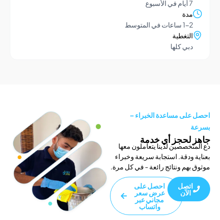
يام في الأسبوع
دة
1- ساعات في المتوسط
لتغطية
بي كلها
لى مساعدة الخبراء –
لحجز أي خدمة
خصصين لدينا يتعاملون معها
ودقة. استجابة سريعة وخبراء
هم ونتائج رائعة - في كل مرة.
تصل
احصل على
الآن
عرض سعر
مجاني عبر
واتساب