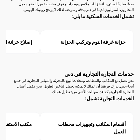
ارخًا وحتى بناء خزانات ملابس ووحدات رفوف مخصصة من الصفر. يعمل
 المنزليون لدينا في دبي بدقة وسرعة، لذلك لا يزعج روتينك اليومي.
لخدمات السكنية ما يلي:
انة غرفة النوم وتركيب الخزانة
إصلاح خزانة المطبخ والح
 النجارة التجارية في دبي
 مع المكاتب والمطاعم ومحلات البيع بالتجزئة والمباني التجارية في جميع
ي. يدرك فريقنا أن عملك لا يمكنه تحمل التأخير الطويل. نحن نكمل أعمال
التجارية بكفاءة، مع الحد الأدنى من تعطيل عملك.
ت التجارية تشمل:
سام المكاتب وتجهيزات محطات
مكتب الاستقبال وتركيب ا
عمل