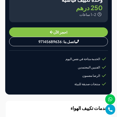
25 درهم
1-2 ساعات
احجز الآن
اتصل بنا: 97145689636
الخدمة متاحة في نفس اليوم
الفنيين المعتمدين
الرضا مضمون
منتجات صديقة للبيئة
ات تكييف الهواء