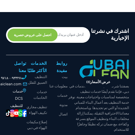
 في نشرتنا
احصل على عروض حصرية
رية
روابط
الخدمات
تواصل
مفيدة
الأكثر طلبًا
معنا
بيت
التنظيف
+٩٧١٨٠٠٩٣٣٢٧
عرض الأسعار
العميق للفلل
info@dubaiclean.com
شركة تنظيف متكاملة الخدمات في
معلومات عنا
خدمات
نا نقدم أيضًا خدمات تنظيف
خدمات
خدمات
لمناسبات واحتياجات معينة. نوفر
الخادمات
DCS
نظيف بعد أعمال البناء للمباني
مدونة
للتنظيف
تنظيف مجاري
أو التي تم تجديدها. وباستخدام
تكييف الهواء
لاحترافية الثقيلة، يمكننا إزالة
اتصال
البناء وتنظيف الموقع بسرعة
إصلاح مكيفات
مع ضمان تركه نظيفًا وجاهزًا
الهواء في دبي
ام.