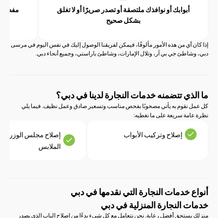
أبوابك أو نوافذك ملتصقة أو تصدر صريرًا أو لا تغلق
مفصلات الخزانة أو
بشكل صحيح
أي من هذه الأمور مألوفًا، فيمكن لفريقنا الوصول إليك في نفس اليوم في مرسى
اطئ جي بي آر، وتلال الإمارات، وشاطئ باراستي، وجميع أنحاء دبي.
ذي تتضمنه خدمات النجارة لدينا في دبي؟
نقوم به يأتي مصحوبًا بفحص مناسب وتسعير صادق وعمل نظيف. فيما يلي
مة سريعة على ما نغطيه:
إصلاح وتركيب الأبواب
إصلاح مجلس الوزراء وخزانة
الملابس
 خدمات النجارة التي نقدمها في دبي
 النجارة المنزلية في دبي
ستحق أفضل رعاية. نحن نتعامل مع كل شيء بدءًا من إصلاح الباب الذي يصدر