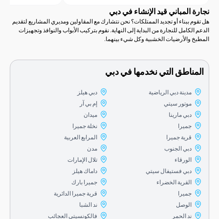
المباني قيد الإنشاء في دبي
ببناء أو تجديد الممتلكات؟ نحن نتشارك مع المقاولين ومديري المشاريع لتقديم
كامل للنجارة من البداية إلى النهاية. نقوم بتركيب الأبواب والنوافذ وتجهيزات
والأرضيات الخشبية وكل شيء بينهما.
اطق التي نخدمها في دبي
مدينة دبي الرياضية
دبي هيلز
موتور سيتي
إم بي آر
دبي مارينا
ميدان
جميرا
نخلة جميرا
قرية جميرا
المرابع العربية
دبي الجنوب
مدن
الورقاء
تلال الإمارات
دبي فستيفال سيتي
داماك هيلز
القرية الخضراء
جميرا بارك
جميرا
قرية جميرا الدائرية
الوصل
ند الشبا
ند الحمر
فالكونسيتي العجائب