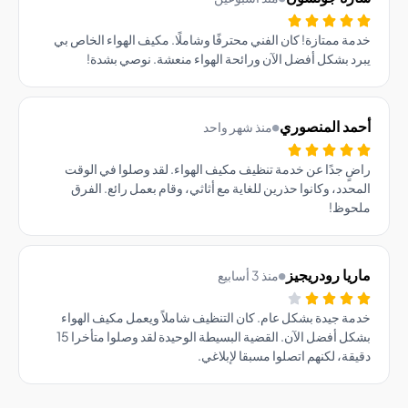
ة ممتازة! كان الفني محترفًا وشاملًا. مكيف الهواء الخاص بي
د بشكل أفضل الآن ورائحة الهواء منعشة. نوصي بشدة!
مد المنصوري
منذ شهر واحد
ٍ جدًا عن خدمة تنظيف مكيف الهواء. لقد وصلوا في الوقت
حدد، وكانوا حذرين للغاية مع أثاثي، وقام بعمل رائع. الفرق
حوظ!
يا رودريجيز
منذ 3 أسابيع
ة جيدة بشكل عام. كان التنظيف شاملاً ويعمل مكيف الهواء
بشكل أفضل الآن. القضية البسيطة الوحيدة لقد وصلوا متأخرا 15
قة، لكنهم اتصلوا مسبقا لإبلاغي.