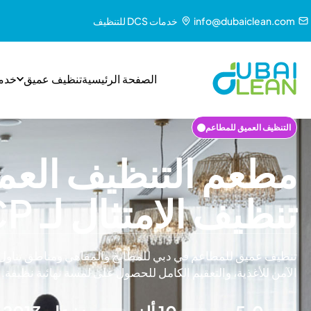
info@dubaiclean.com
خدمات DCS للتنظيف
الصفحة الرئيسية
تنظيف عميق
خدم
التنظيف العميق للمطاعم
مطعم التنظيف العمي
تنظيف الامتثال لـ HACCP
تنظيف عميق للمطاعم في دبي للمطابخ والمقاهي ومناطق تناول ا
الآمن للأغذية، والتعقيم الكامل للحصول على لمسة نهائية نظيفة.