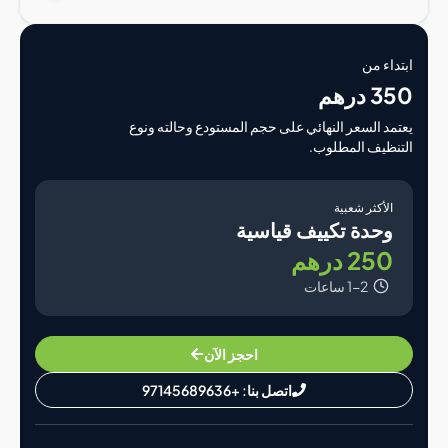
اء من
درهم
د السعر النهائي على حجم المستودع وحالته ونوع
ظيف المطلوب.
لأكثر شعبية
حدة تكييف قياسية
25 درهم
1-2 ساعات
احجز الآن
اتصل بنا: +97145689636