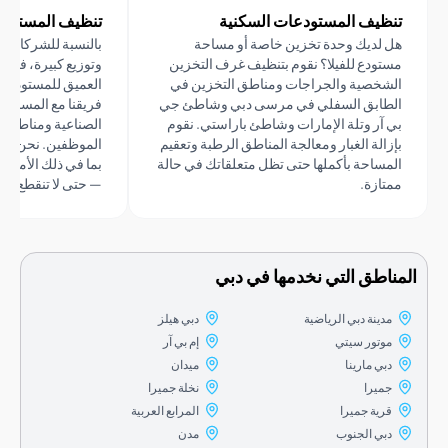
ظيف المستودعات السكنية
تنظيف المستودعات التجا
 لديك وحدة تخزين خاصة أو مساحة
بالنسبة للشركات التي لديها 
تودع للفيلا؟ نقوم بتنظيف غرف التخزين
وتوزيع كبيرة، فإننا نقدم خدم
شخصية والجراجات ومناطق التخزين في
العميق للمستودعات التجارية 
طابق السفلي في مرسى دبي وشاطئ جي
فريقنا مع المساحات الأرضية 
 آر وتلة الإمارات وشاطئ باراستي. نقوم
الصناعية ومناطق الرصيف و
زالة الغبار ومعالجة المناطق الرطبة وتعقيم
الموظفين. نحن نعمل وفقًا ل
مساحة بأكملها حتى تظل متعلقاتك في حالة
بما في ذلك الأمسيات وعطلات 
تازة.
— حتى لا تنقطع عملياتك.
اطق التي نخدمها في دبي
مدينة دبي الرياضية
دبي هيلز
موتور سيتي
إم بي آر
دبي مارينا
ميدان
جميرا
نخلة جميرا
قرية جميرا
المرابع العربية
دبي الجنوب
مدن