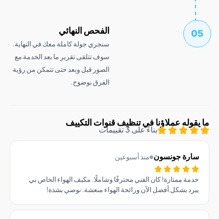
الفحص النهائي
سنجري جولة كاملة معك في النهاية.
سوف تتلقى تقرير ما بعد الخدمة مع
الصور قبل وبعد حتى تتمكن من رؤية
الفرق بوضوح.
وله عملاؤنا في تنظيف قنوات التكييف
بناءً على 3 تقييمات
رة جونسون
منذ أسبوعين
ة ممتازة! كان الفني محترفًا وشاملًا. مكيف الهواء الخاص بي
د بشكل أفضل الآن ورائحة الهواء منعشة. نوصي بشدة!