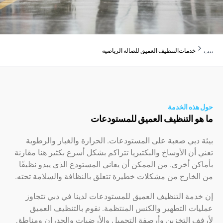
دمات
التنظيف العميق للصالة الرياضية
ه الخدمة
 التنظيف العميق للمستودعات
بي صعبة على المستودعات. الحرارة والغبار والرطوبة
ن الأوساخ والبكتيريا تتراكم بشكل أسرع بكثير هنا مقارنة
 أخرى. من الممكن أن يعاني المستودع الذي يبدو نظيفًا
خارج من مشكلات خطيرة تتعلق بالنظافة والسلامة تحته.
ة التنظيف العميق للمستودعات لدينا في دبي تتجاوز
 التطهير والكنس المنتظمة. نقوم بالتنظيف العميق
 التخزين وأرصفة التحميل والأرضيات والجدران ومناطق