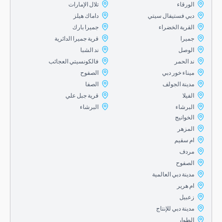
الورقاء
تلال الإمارات
دبي فستيفال سيتي
داماك هيلز
القرية الخضراء
جميرا بارك
جميرا
قرية جميرا الدائرية
الوصل
ند الشبا
ند الحمر
فالكونسيتي العجائب
ميناء خور دبي
الصفوح
مدينة الجولف
الصفا
الفيلا
قرية جبل علي
البرشاء
البرشاء
الخوانيج
المزهر
ام سقيم
مردف
الصفوح
مدينة دبي العالمية
ام هرير
زعبيل
مدينة دبي للإنتاج
الطوار