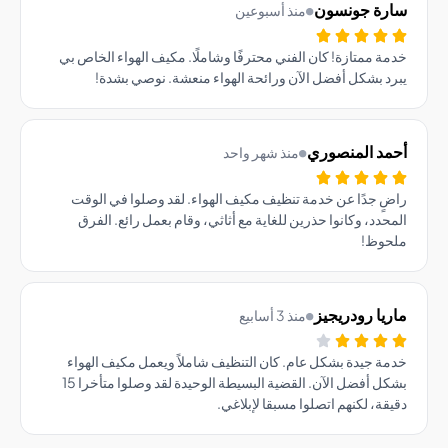
رة جونسون
منذ أسبوعين
ة ممتازة! كان الفني محترفًا وشاملًا. مكيف الهواء الخاص بي
د بشكل أفضل الآن ورائحة الهواء منعشة. نوصي بشدة!
مد المنصوري
منذ شهر واحد
ٍ جدًا عن خدمة تنظيف مكيف الهواء. لقد وصلوا في الوقت
حدد، وكانوا حذرين للغاية مع أثاثي، وقام بعمل رائع. الفرق
حوظ!
يا رودريجيز
منذ 3 أسابيع
ة جيدة بشكل عام. كان التنظيف شاملاً ويعمل مكيف الهواء
بشكل أفضل الآن. القضية البسيطة الوحيدة لقد وصلوا متأخرا 15
قة، لكنهم اتصلوا مسبقا لإبلاغي.