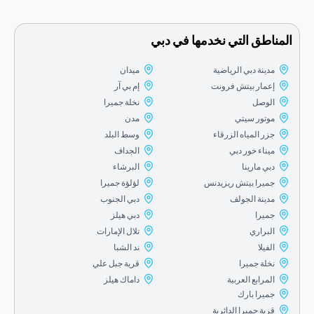
اطق التي نخدمها في دبي
مدينة دبي الرياضية
ميدان
إعمار بيتش فرونت
إم بي آر
الوصل
نخلة جميرا
موتور سيتي
مدن
جزر المياه الزرقاء
وسط البلد
ميناء خور دبي
الجداف
دبي مارينا
البرشاء
جميرا بيتش ريزيدنس
لؤلؤة جميرا
مدينة الجولف
دبي الجنوب
جميرا
دبي هيلز
البراري
تلال الإمارات
الفيلا
ند الشبا
نخلة جميرا
قرية جبل علي
المرابع العربية
داماك هيلز
جميرا بارك
قرية جميرا الدائرية