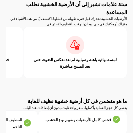
لامات تشير إلى أن الأرضية الخشبية تطلب
عدة
ت الخشبية تحذرك قبل فترة طويلة من فشلها. اكتشف أيًا من هذه الأشياء في
و مكتبك في دبي، وحان الوقت للتنظيف الاحترافي.
مسة نهائية باهتة وضبابية لم تعد تعكس الضوء، حتى
خدوش مرئية، أو
بعد المسح مباشرة
ن
 متضمن في كل أرضية خشبية نظيف للغاية
حجز العملية بأكملها. سعر واحد ثابت، بدون أي إضافات عند الباب.
فحص كامل للأرضيات وتقييم نوع الخشب
التنظيف الجاف للرمل وا
الناعم