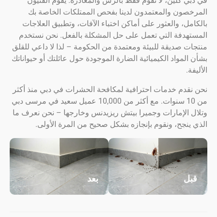
 كلين، لا نقوم فقط بالرش والمغادرة. يقوم الفنيون
صون والمعتمدون لدينا بفحص الممتلكات الخاصة بك
ل، والعثور على أماكن اختباء الآفات، وتطبيق العلاجات
هدفة التي تعمل على حل المشكلة بالفعل. نحن نستخدم
 صديقة للبيئة ومعتمدة من الحكومة – لذا لا داعي للقلق
لمواد الكيميائية الضارة الموجودة حول عائلتك أو حيواناتك
.
قدم خدمات احترافية لمكافحة الحشرات في دبي منذ أكثر
من 10 سنوات. مع أكثر من 10,000 عميل سعيد في مرسى دبي
الإمارات وجميرا بيتش ريزيدنس وخارجها – نحن نعرف ما
نجح، ونقوم بإنجازه بشكل صحيح من المرة الأولى.
ل
بعد