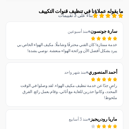
وله عملاؤنا في تنظيف قنوات التكييف
بناءً على 3 تقييمات
رة جونسون
منذ أسبوعين
ة ممتازة! كان الفني محترفًا وشاملًا. مكيف الهواء الخاص بي
د بشكل أفضل الآن ورائحة الهواء منعشة. نوصي بشدة!
مد المنصوري
منذ شهر واحد
ٍ جدًا عن خدمة تنظيف مكيف الهواء. لقد وصلوا في الوقت
حدد، وكانوا حذرين للغاية مع أثاثي، وقام بعمل رائع. الفرق
حوظ!
يا رودريجيز
منذ 3 أسابيع