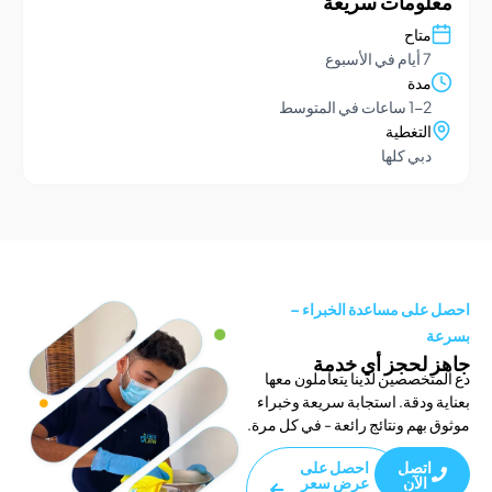
ومات سريعة
تاح
يام في الأسبوع
دة
1- ساعات في المتوسط
لتغطية
بي كلها
لى مساعدة الخبراء –
لحجز أي خدمة
خصصين لدينا يتعاملون معها
ودقة. استجابة سريعة وخبراء
هم ونتائج رائعة - في كل مرة.
تصل
احصل على
الآن
عرض سعر