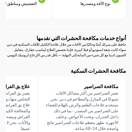
نوع الآفة ومصدرها
التعشيش ومناطق الخطر
 خدمات مكافحة الحشرات التي نقدمها
 منزلك آمنًا وخاليًا من الآفات من خلال علاجنا الكامل للآفات السكنية في دبي.
ت شقة استوديو أو فيلا كبيرة، فإننا نخصص العلاج ليناسب عقارك. يتعامل
لدينا مع كل شيء من البداية إلى النهاية — بأقل قدر من الإزعاج لروتينك اليومي.
ة الحشرات السكنية
افحة الصراصير
علاج بق الفراش
تبر الصراصير من أكثر مشاكل الآفات
يعتبر بق الفراش من أصعب ال
وعًا في المنازل والمطاعم في دبي. نحن
التخلص منها دون مساعدة م
تخدم علاجات الطعم والرش بالهلام للقضاء
علاج بق الفراش لدينا العلاج ا
ى الصراصير من المصدر - بما في ذلك
والمعالجة الكيميائية المستهد
خل الجدران، وتحت الأحواض، وخلف
الفراش وبيضه - حتى في المر
أجهزة. تظهر معظم علاجات الصراصير نتائج
والأثاث. نحن لا نعالج السطح
ة خلال 24-48 ساعة.
عميقا.