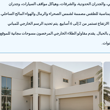
ي، والجدران الحدودية، والشرفات، وهياكل مواقف السيارات، وجدران
ة ومناسبة للطقس مصممة لشمس الصحراء والرمال والهواء المالح الساحلي.
يستغرق التصميم الخارجي للفيلا من 5 إلى 10 أيام. المباني متوسطة الارتفاع تستمر من 2 إلى 6 أسابيع. يتم تحديد الرسم الخارجي للمباني
 بالحبال. يقدم مقاولو الطلاء الخارجي المرخصون مسوحات مجانية للموقع،