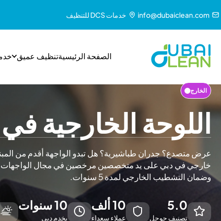
info@dubaiclean.com
خدمات DCS للتنظيف
الصفحة الرئيسية
تنظيف عميق
خدم
الخارج
اللوحة الخارجية في 
عرض متصدع؟ جدران طباشيرية؟ هل تبدو الواجهة أقدم من الم
خارجي في دبي على يد متخصصين مرخصين في مجال الواجهات -
وضمان التشطيب الخارجي لمدة 5 سنوات.
5.0
10 ألف
10 سنوات
تصنيف جوجل
عملاء سعداء
يخدم دبي