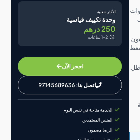
لأشعة فوق البنفسجية الجدران بأكثر من 5 كيلووات
الأكثر شعبية
ف
وحدة تكييف قياسية
250 درهم
1-2 ساعات
يون
ضغط
احجز الآن
تظل
اتصل بنا: 97145689636
الخدمة متاحة في نفس اليوم
الفنيين المعتمدين
الرضا مضمون
منتجات صديقة للبيئة