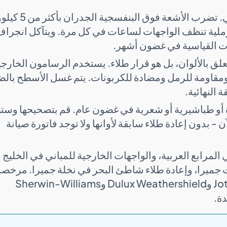
هناك مدن قليلة أكثر صرامة في الطلاء الخارجي من دبي. تضرب ا
رملية تنظف الواجهات لساعات في كل مرة. ويتآكل انجرا
ات القياسية في غضون أشهر.
علق بالألوان، بل هو قرار طلاء. يستخدم الرسامون الخارج
 ومقاومة للرمل ومضادة للكربونات. يتم غسل الأسطح بال
 النهائية.
أو طباشيرية أو شعرية في غضون عام. قم بتصحيحها وس
 بدون إعادة طلاء سابقة لأوانها ولا توجد فاتورة صيانة
رابع العربية، والواجهات الخارجية للمباني في الخليج
ات جميرا، وإعادة طلاء شاطئ البحر في نخلة جميرا. مرخصة
ومؤمنة ومدربة على الأنظمة الخارجية Jotun Jotashield وDulux Weathershield وSherwin-Williams
دة.