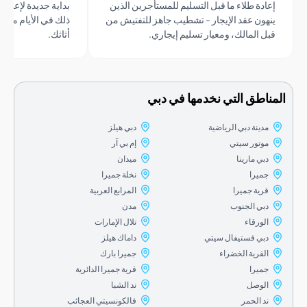
ادة طلاء ما قبل التسليم للمستأجرين الذين
بداية جديدة لإعادة الطلاء قبل ا
هون عقد الإيجار - تشطيب جاهز للتفتيش من
ذلك في الأيام ما بين تسليم ا
ل المالك، ومعيار تسليم إيجاري.
أثاثك.
اطق التي نخدمها في دبي
مدينة دبي الرياضية
دبي هيلز
موتور سيتي
إم بي آر
دبي مارينا
ميدان
جميرا
نخلة جميرا
قرية جميرا
المرابع العربية
دبي الجنوب
مدن
الورقاء
تلال الإمارات
دبي فستيفال سيتي
داماك هيلز
القرية الخضراء
جميرا بارك
جميرا
قرية جميرا الدائرية
الوصل
ند الشبا
ند الحمر
فالكونسيتي العجائب