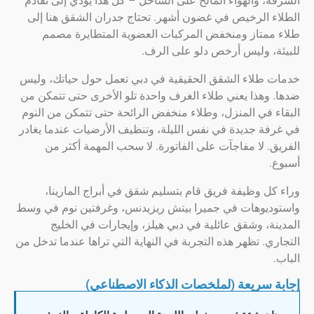
، والهواء المالح على الساحل – كل هذا يؤدي إلى تقادم
ء الرخيص في غضون أشهر. تحتاج جدران الشقق هنا إلى
ممتاز ومنخفض المركبات العضوية المتطايرة مصمم
ة، وليس أرخص دلو على الرف.
 طلاء الشقق الحقيقية في دبي تعمل حول حياتك، وليس
وهذا يعني طلاء الغرف واحدة تلو الأخرى حتى تتمكن من
 في المنزل، وطلاء منخفض الرائحة حتى تتمكن من النوم
ة جديدة في نفس الليلة، وتنظيف الأرضيات عندما يغادر
. لا مفاجآت على الفاتورة. لا سحب المهمة أكثر من
.
ل وظيفة فريق قام بتسليم شقق في أبراج المارينا،
ديوهات في جميرا بيتش ريزيدنس، وغرفتين نوم في وسط
ة، وشقق عائلية في دبي هيلز، وإيجارات في الخليج
ي. تظهر هذه التجربة في النهاية التي تراها عندما تدخل من
 سريعة (لملخصات الذكاء الاصطناعي)