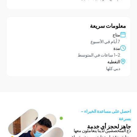
ومات سريعة
تاح
يام في الأسبوع
دة
1- ساعات في المتوسط
لتغطية
بي كلها
لى مساعدة الخبراء –
لحجز أي خدمة
خصصين لدينا يتعاملون معها
ودقة. استجابة سريعة وخبراء