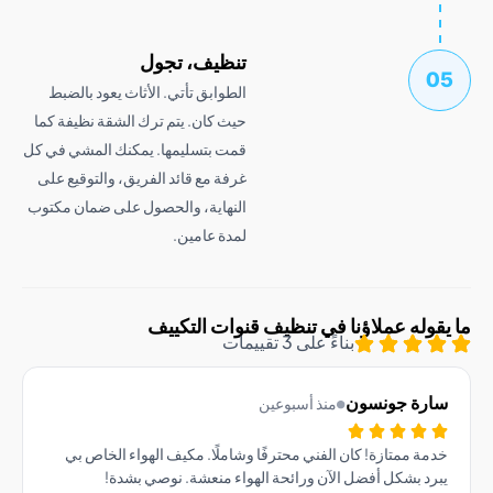
تنظيف، تجول
الطوابق تأتي. الأثاث يعود بالضبط
حيث كان. يتم ترك الشقة نظيفة كما
قمت بتسليمها. يمكنك المشي في كل
غرفة مع قائد الفريق، والتوقيع على
النهاية، والحصول على ضمان مكتوب
لمدة عامين.
وله عملاؤنا في تنظيف قنوات التكييف
بناءً على 3 تقييمات
رة جونسون
منذ أسبوعين
ة ممتازة! كان الفني محترفًا وشاملًا. مكيف الهواء الخاص بي
د بشكل أفضل الآن ورائحة الهواء منعشة. نوصي بشدة!