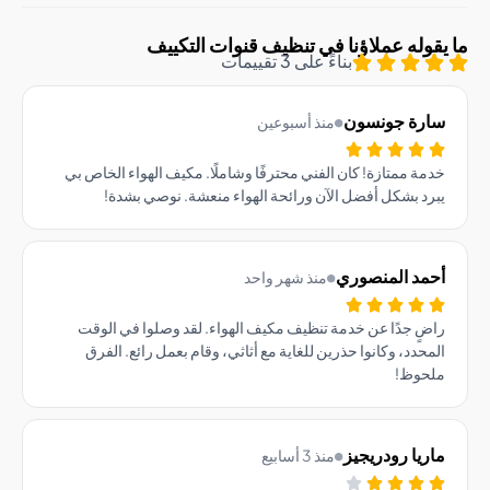
وله عملاؤنا في تنظيف قنوات التكييف
بناءً على 3 تقييمات
رة جونسون
منذ أسبوعين
ة ممتازة! كان الفني محترفًا وشاملًا. مكيف الهواء الخاص بي
د بشكل أفضل الآن ورائحة الهواء منعشة. نوصي بشدة!
مد المنصوري
منذ شهر واحد
ٍ جدًا عن خدمة تنظيف مكيف الهواء. لقد وصلوا في الوقت
حدد، وكانوا حذرين للغاية مع أثاثي، وقام بعمل رائع. الفرق
حوظ!
يا رودريجيز
منذ 3 أسابيع