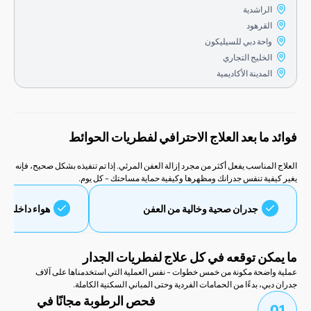
الراشدية
القرهود
واحة دبي للسيليكون
الخليج التجاري
المدينة الأكاديمية
 ما بعد العلاج الاحترافي لفطريات الحوائط
لمناسب يفعل أكثر من مجرد إزالة العفن المرئي. إذا تم تنفيذه بشكل صحيح، فإنه
فية تنفس جدرانك ومظهرها وكيفية حماية مساحتك - كل يوم.
جدران صحية وخالية من العفن
هواء داخلي نظيف وقابل
كن توقعه في كل علاج لفطريات الجدار
اضحة مكونة من خمس خطوات - نفس العملية التي استخدمناها على آلاف
ي، بدءًا من الحمامات الفردية وحتى المباني السكنية الكاملة.
فحص الرطوبة مجانًا في