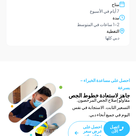
تاح
يام في الأسبوع
دة
1- ساعات في المتوسط
لتغطية
بي كلها
لى مساعدة الخبراء –
لاستعادة خطوط الجص
 إصلاح الجص المرخصون.
 الثابت. الاستجابة في نفس
ي جميع أنحاء دبي.
تصل
احصل على
الآن
عرض سعر
مجاني عبر