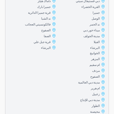
دبي فستيفال سيتي
داماك هيلز
القرية الخضراء
جميرا بارك
جميرا
قرية جميرا الدائرية
الوصل
ند الشبا
ند الحمر
فالكونسيتي العجائب
ميناء خور دبي
الصفوح
مدينة الجولف
الصفا
الفيلا
قرية جبل علي
البرشاء
البرشاء
الخوانيج
المزهر
ام سقيم
مردف
الصفوح
مدينة دبي العالمية
ام هرير
زعبيل
مدينة دبي للإنتاج
الطوار
محيصنة