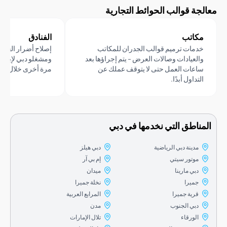
ة قوالب الحوائط التجارية
اتب
الفنادق
مات ترميم قوالب الجدران للمكاتب
إصلاح أضرار العفن بشكل سر
لعيادات وصالات العرض - يتم إجراؤها بعد
ومشغلو دبي لإبقاء غرف الض
عات العمل حتى لا يتوقف عملك عن
مرة أخرى خلال 24 إلى 48 ساعة.
داول أبدًا.
اطق التي نخدمها في دبي
مدينة دبي الرياضية
دبي هيلز
موتور سيتي
إم بي آر
دبي مارينا
ميدان
جميرا
نخلة جميرا
قرية جميرا
المرابع العربية
دبي الجنوب
مدن
الورقاء
تلال الإمارات