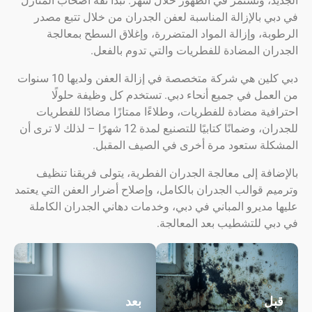
، وتستمر في الظهور خلال شهر. تبدأ ثقة أصحاب المنازل
 بالإزالة المناسبة لعفن الجدران من خلال تتبع مصدر
ة، وإزالة المواد المتضررة، وإغلاق السطح بمعالجة
ن المضادة للفطريات والتي تدوم بالفعل.
دبي كلين هي شركة متخصصة في إزالة العفن ولديها 10 سنوات
مل في جميع أنحاء دبي. تستخدم كل وظيفة حلولًا
ية مضادة للفطريات، وطلاءًا ممتازًا مضادًا للفطريات
للجدران، وضمانًا كتابيًا للتصنيع لمدة 12 شهرًا – لذلك لا ترى أن
لة ستعود مرة أخرى في الصيف المقبل.
فة إلى معالجة الجدران الفطرية، يتولى فريقنا تنظيف
 قوالب الجدران بالكامل، وإصلاح أضرار العفن التي يعتمد
مديرو المباني في دبي، وخدمات دهاني الجدران الكاملة
ي للتشطيب بعد المعالجة.
ل
بعد