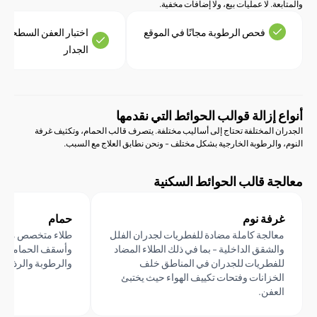
ة. لا عمليات بيع، ولا إضافات مخفية.
فحص الرطوبة مجانًا في الموقع
اختبار العفن السطحي وخلف
الجدار
إزالة قوالب الحوائط التي نقدمها
 المختلفة تحتاج إلى أساليب مختلفة. يتصرف قالب الحمام، وتكثيف غرفة
والرطوبة الخارجية بشكل مختلف - ونحن نطابق العلاج مع السبب.
ة قالب الحوائط السكنية
فة نوم
حمام
الجة كاملة مضادة للفطريات لجدران الفلل
طلاء متخصص مضاد للفطريات
لشقق الداخلية - بما في ذلك الطلاء المضاد
وأسقف الحمامات - مصمم للتع
فطريات للجدران في المناطق خلف
والرطوبة والرذاذ المستمر دو
خزانات وفتحات تكييف الهواء حيث يختبئ
عفن.