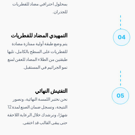
بمحلول احترافي مضاد للفطريات
للجدران.
التمهيدي المضاد للفطريات
يتم وضع طبقة أولية ممتازة مضادة
للفطريات على السطح بالكامل، تليها
طبقتين من الطلاء المضاد للعفن لمنع
نمو الجراثيم في المستقبل.
التفتيش النهائي
نحن نختبر اللمسة النهائية، ونصور
النتيجة، ونسجل ضمان الصنع لمدة 12
شهرًا، ونرشدك خلال الرعاية اللاحقة
حتى يبقى القالب قد اختفى.