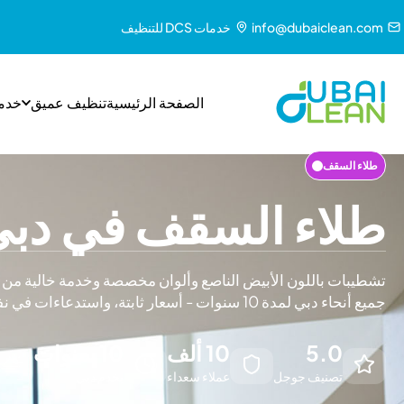
info@dubaiclean.com
خدمات DCS للتنظيف
الصفحة الرئيسية
تنظيف عميق
خدم
طلاء السقف
طلاء السقف في دب
تشطيبات باللون الأبيض الناصع وألوان مخصصة وخدمة خالية م
جميع أنحاء دبي لمدة 10 سنوات - أسعار ثابتة، واستدعاءات في نفس اليوم.
5.0
10 ألف
10 سنوات
تصنيف جوجل
عملاء سعداء
يخدم دبي