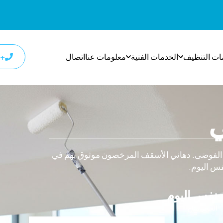
ات التنظيف
الخدمات الفنية
معلومات عنا
اتصال
+٩٧١٨٠٠٩٣٣٢٧
ي
ن الفوضى. دهاني الأسقف المرخصون موثوق بهم في
نفس اليوم
الحجز متاح