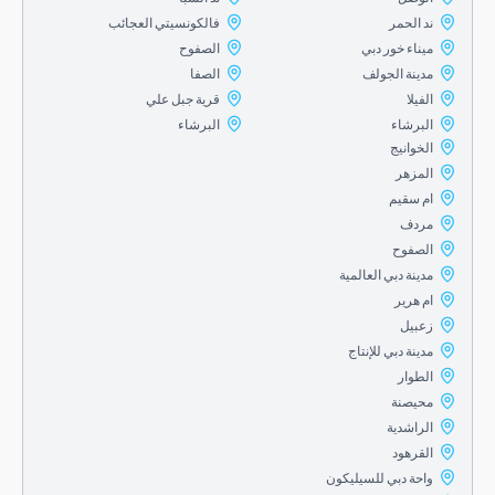
ند الحمر
فالكونسيتي العجائب
ميناء خور دبي
الصفوح
مدينة الجولف
الصفا
الفيلا
قرية جبل علي
البرشاء
البرشاء
الخوانيج
المزهر
ام سقيم
مردف
الصفوح
مدينة دبي العالمية
ام هرير
زعبيل
مدينة دبي للإنتاج
الطوار
محيصنة
الراشدية
القرهود
واحة دبي للسيليكون