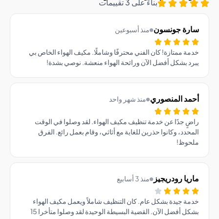
بناءً على 3 تقييمات
رة جونسون
منذ أسبوعين
ة ممتازة! كان الفني محترفًا وشاملًا. مكيف الهواء الخاص بي
د بشكل أفضل الآن ورائحة الهواء منعشة. نوصي بشدة!
مد المنصوري
منذ شهر واحد
ٍ جدًا عن خدمة تنظيف مكيف الهواء. لقد وصلوا في الوقت
حدد، وكانوا حذرين للغاية مع أثاثي، وقام بعمل رائع. الفرق
حوظ!
يا رودريجيز
منذ 3 أسابيع
ة جيدة بشكل عام. كان التنظيف شاملاً ويعمل مكيف الهواء
بشكل أفضل الآن. القضية البسيطة الوحيدة لقد وصلوا متأخرا 15