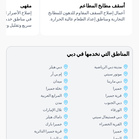
قف مطابخ المطاعم
مقهى
مال إصلاح السقف المقاوم للدهون للمطابخ
إصلاح الأضرار الناجمة عن الح
تجارية ومناطق إعداد الطعام عالية الحرارة.
في مناطق خدمة الطعام النشط
سريع وتقليل وقت التوقف عن
اطق التي نخدمها في دبي
مدينة دبي الرياضية
دبي هيلز
موتور سيتي
إم بي آر
دبي مارينا
ميدان
جميرا
نخلة جميرا
قرية جميرا
المرابع العربية
دبي الجنوب
مدن
الورقاء
تلال الإمارات
دبي فستيفال سيتي
داماك هيلز
القرية الخضراء
جميرا بارك
جميرا
قرية جميرا الدائرية
الوصل
ند الشبا