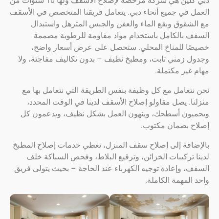
دبي كلين هي شركة مرخصة لإصلاح الأسقف ولها 10 سنوات من
 في جميع أنحاء دبي. يتعامل فريقنا المتخصص في الأسقف
قوق وبقع الماء والعفن والجبس المترهل واستبدال
 بالكامل باستخدام مواد مقاومة للرطوبة مصممة
ا للمناخ المحلي. ستحصل على عرض أسعار واضح،
 زمني ثابت، ومطبخ نظيف – بدون تكاليف مفاجئة، ولا
ير مكتملة.
عامل مع كل وظيفة بنفس الطريقة التي نتعامل بها مع
. يصل مقاولو إصلاح الأسقف لدينا في الوقت المحدد،
ون أسطحك، وينهون العمل بشكل نظيف، ويدعمون كل
 بضمان مكتوب.
افة إلى إصلاح سقف المنزل، تغطي خدمات إصلاح المطبخ
تركيبات الخزائن، وترقيع البلاط، وفحص السباكة خلف
 وإعادة توجيه الكهرباء عند الحاجة – بحيث يتولى فريق
لمهمة الكاملة.