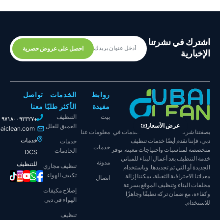
 في نشرتنا
احصل على عروض حصرية
رية
روابط
الخدمات
تواصل
مفيدة
الأكثر طلبًا
معنا
بيت
التنظيف
+٩٧١٨٠٠٩٣٣٢٧
عرض الأسعار
العميق للفلل
info@dubaiclean.com
شركة تنظيف متكاملة الخدمات في
معلومات عنا
خدمات
نا نقدم أيضًا خدمات تنظيف
خدمات
خدمات
لمناسبات واحتياجات معينة. نوفر
الخادمات
DCS
نظيف بعد أعمال البناء للمباني
مدونة
للتنظيف
تنظيف مجاري
أو التي تم تجديدها. وباستخدام
تكييف الهواء
لاحترافية الثقيلة، يمكننا إزالة
اتصال
البناء وتنظيف الموقع بسرعة
إصلاح مكيفات
مع ضمان تركه نظيفًا وجاهزًا
الهواء في دبي
ام.
تنظيف