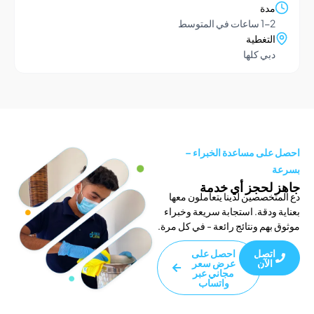
دة
1- ساعات في المتوسط
لتغطية
بي كلها
لى مساعدة الخبراء –
لحجز أي خدمة
خصصين لدينا يتعاملون معها
ودقة. استجابة سريعة وخبراء
هم ونتائج رائعة - في كل مرة.
تصل
احصل على
الآن
عرض سعر
مجاني عبر
واتساب