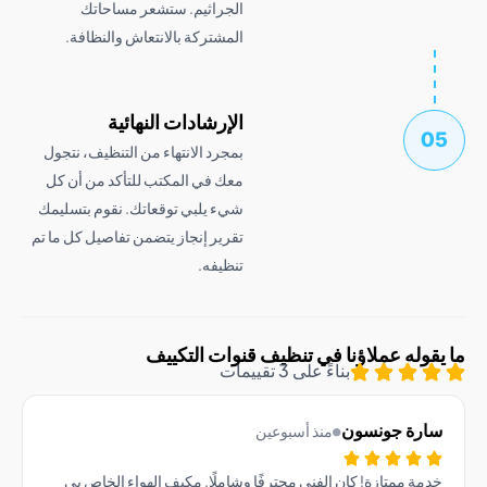
الجراثيم. ستشعر مساحاتك
المشتركة بالانتعاش والنظافة.
الإرشادات النهائية
بمجرد الانتهاء من التنظيف، نتجول
معك في المكتب للتأكد من أن كل
شيء يلبي توقعاتك. نقوم بتسليمك
تقرير إنجاز يتضمن تفاصيل كل ما تم
تنظيفه.
وله عملاؤنا في تنظيف قنوات التكييف
بناءً على 3 تقييمات
رة جونسون
منذ أسبوعين
ة ممتازة! كان الفني محترفًا وشاملًا. مكيف الهواء الخاص بي