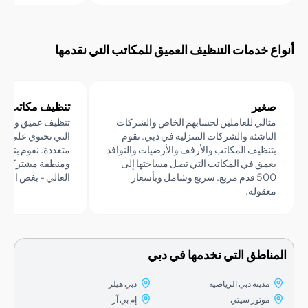
 خدمات التنظيف العميق للمكاتب التي نقدمها
ير
تنظيف مكاتب الشركات
الي للعاملين لحسابهم الخاص والشركات
تنظيف عميق واسع النطاق للم
ناشئة والشركات المنزلية في دبي. نقوم
التي تحتوي على غرف أو أقسا
نظيف المكاتب والأرفف والأرضيات والنوافذ
متعددة. نقوم بتنظيف كل مح
مق في المكاتب التي تصل مساحتها إلى
ومنطقة مشتركة وحمام بنف
500 قدم مربع. سريع وشامل وبأسعار
العالي - بغض النظر عن حجم 
قولة.
اطق التي نخدمها في دبي
مدينة دبي الرياضية
دبي هيلز
موتور سيتي
إم بي آر