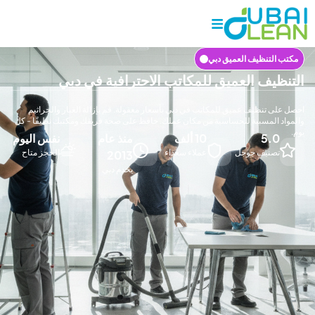
لتنظيف العميق دبي
يف العميق للمكاتب الاحترافية في دبي
 تنظيف عميق للمكاتب في دبي بأسعار معقولة. قم بإزالة الغبار والجراثيم
المسببة للحساسية من مكان عملك. حافظ على صحة فريقك ومكتبك نظيفًا - كل
5.
10 ألف
منذ عام
نفس اليوم
صنيف جوجل
عملاء سعداء
الحجز متاح
2013
يخدم دبي