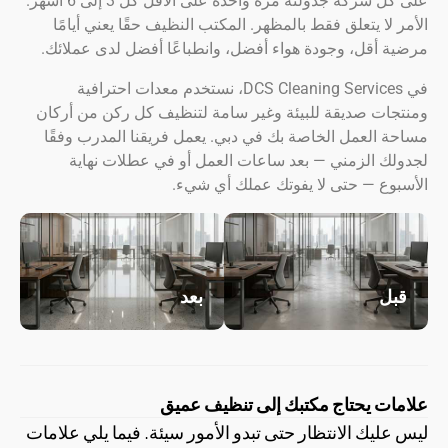
على كل شركة جدولته مرة واحدة على الأقل كل 3 إلى 6 أشهر.
لا يتعلق فقط بالمظهر. المكتب النظيف حقًا يعني أيامًا
أقل، وجودة هواء أفضل، وانطباعًا أفضل لدى عملائك.
في DCS Cleaning Services، نستخدم معدات احترافية
ات صديقة للبيئة وغير سامة لتنظيف كل ركن من أركان
العمل الخاصة بك في دبي. يعمل فريقنا المدرب وفقًا
ك الزمني — بعد ساعات العمل أو في عطلات نهاية
وع — حتى لا يفوتك عملك أي شيء.
ل
بعد
ت يحتاج مكتبك إلى تنظيف عميق
ليك الانتظار حتى تبدو الأمور سيئة. فيما يلي علامات