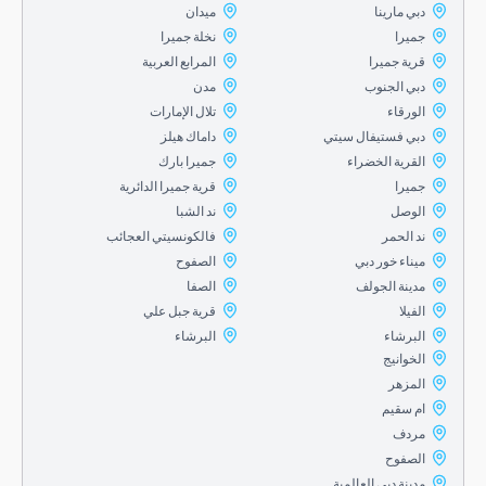
دبي مارينا
ميدان
جميرا
نخلة جميرا
قرية جميرا
المرابع العربية
دبي الجنوب
مدن
الورقاء
تلال الإمارات
دبي فستيفال سيتي
داماك هيلز
القرية الخضراء
جميرا بارك
جميرا
قرية جميرا الدائرية
الوصل
ند الشبا
ند الحمر
فالكونسيتي العجائب
ميناء خور دبي
الصفوح
مدينة الجولف
الصفا
الفيلا
قرية جبل علي
البرشاء
البرشاء
الخوانيج
المزهر
ام سقيم
مردف
الصفوح
مدينة دبي العالمية