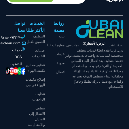
روابط
الخدمات
تواصل
مفيدة
الأكثر طلبًا
معنا
بيت
التنظيف
+٩٧١٨٠٠٩٣٣٢٧
العميق للفلل
info@dubaiclean.com
عرض الأسعار
شركة تنظيف متكاملة الخدمات في
معلومات عنا
خدمات
نا نقدم أيضًا خدمات تنظيف
خدمات
خدمات
لمناسبات واحتياجات معينة. نوفر
الخادمات
DCS
نظيف بعد أعمال البناء للمباني
مدونة
للتنظيف
تنظيف مجاري
أو التي تم تجديدها. وباستخدام
تكييف الهواء
لاحترافية الثقيلة، يمكننا إزالة
اتصال
البناء وتنظيف الموقع بسرعة
إصلاح مكيفات
مع ضمان تركه نظيفًا وجاهزًا
الهواء في دبي
ام.
تنظيف
الواجهات
تنظيف
الانتقال إلى
المنزل
والانتقال منه