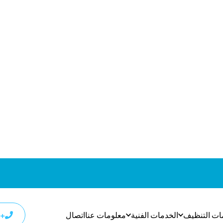
وظفين حول قضايا
مساحات البيع بالتجزئة تبدو مملة أو
النظافة
غير قابلة للتمثيل
لتجارية لدينا
إزالة الغبار على مستوى عالٍ من فتحات السقف والأضواء
استخلاص شامبو السجاد والمفروشات